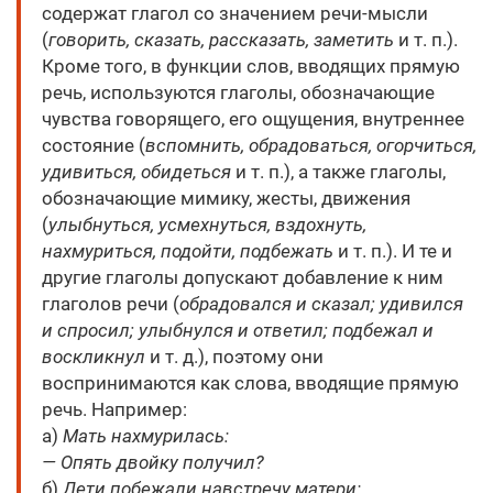
содержат глагол со значением речи-мысли
(
говорить, сказать, рассказать, заметить
и т. п.).
Кроме того, в функции слов, вводящих прямую
речь, используются глаголы, обозначающие
чувства говорящего, его ощущения, внутреннее
состояние (
вспомнить, обрадоваться, огорчиться,
удивиться, обидеться
и т. п.), а также глаголы,
обозначающие мимику, жесты, движения
(
улыбнуться, усмехнуться, вздохнуть,
нахмуриться, подойти, подбежать
и т. п.). И те и
другие глаголы допускают добавление к ним
глаголов речи (
обрадовался и сказал; удивился
и спросил; улыбнулся и ответил; подбежал и
воскликнул
и т. д.), поэтому они
воспринимаются как слова, вводящие прямую
речь. Например:
а)
Мать нахмурилась:
— Опять двойку получил?
б)
Дети побежали навстречу матери: