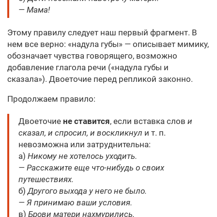
— Мама!
Этому правилу следует наш первый фрагмент. В
нем все верно: «надула губы» — описывает мимику,
обозначает чувства говорящего, возможно
добавление глагола речи («надула губы и
сказала»). Двоеточие перед репликой законно.
Продолжаем правило:
Двоеточие
не ставится
, если вставка слов
и
сказал, и спросил, и воскликнул
и т. п.
невозможна или затруднительна:
а)
Никому не хотелось уходить.
— Расскажите еще что-нибудь о своих
путешествиях.
б)
Другого выхода у него не было.
— Я принимаю ваши условия.
в)
Брови матери нахмурились.