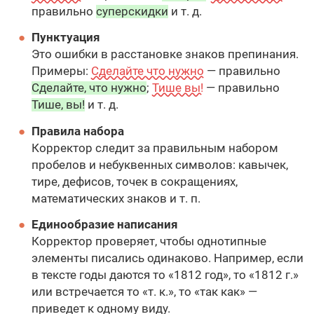
правильно
суперскидки
и т. д.
Пунктуация
Это ошибки в расстановке знаков препинания.
Примеры:
Сделайте что нужно
— правильно
Сделайте, что нужно
;
Тише вы!
— правильно
Тише, вы!
и т. д.
Правила набора
Корректор следит за правильным набором
пробелов и небуквенных символов: кавычек,
тире, дефисов, точек в сокращениях,
математических знаков и т. п.
Единообразие написания
Корректор проверяет, чтобы однотипные
элементы писались одинаково. Например, если
в тексте годы даются то «1812 год», то «1812 г.»
или встречается то «т. к.», то «так как» —
приведет к одному виду.